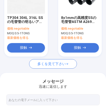
工場旅行
品質管理
TP304 304L 316L SS
8x1mmの高精度SSの
の毛管管の明るいアニ
毛管管ASTM A269
私達に連絡しなさい
ーリング9.53x1.0mm
304の304lステンレス
価格:
negotiable
価格:
negotiable
鋼の毛管管
MOQ:
0.5-1TONS
MOQ:
0.5-1TONS
引用を要求しなさい
最新価格を得る
最新価格を得る
接触
接触
精密ステンレス鋼の管
多くを見て下さい
溶接されたステンレス鋼の管
シームレスステンレス鋼管
メッセージ
迅速に返信します
ステンレス鋼の熱交換器の管
SSの油圧管