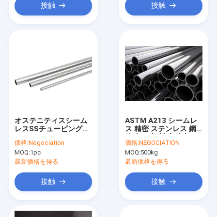
接触
接触
オステニティスシーム
ASTM A213 シームレ
レスSSチュービング
ス 精密 ステンレス 鋼
316LASTM A269ステ
管 丸い 切断 高精度
価格:
Negociation
価格:
NEGOCIATION
ンレス鋼管
MOQ:
1pc
MOQ:
500kg
最新価格を得る
最新価格を得る
接触
接触