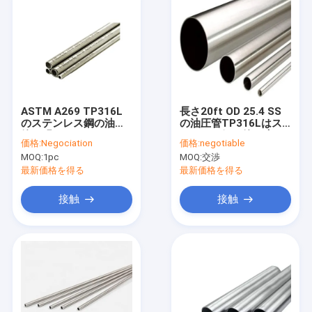
ASTM A269 TP316L
長さ20ft OD 25.4 SS
のステンレス鋼の油圧
の油圧管TP316Lはス
管の明るいアニールさ
テンレス鋼の管を磨い
価格:
Negociation
価格:
negotiable
れた継ぎ目が無いステ
た
MOQ:
1pc
MOQ:
交渉
ンレス鋼の管
最新価格を得る
最新価格を得る
接触
接触
家
製品
私達について