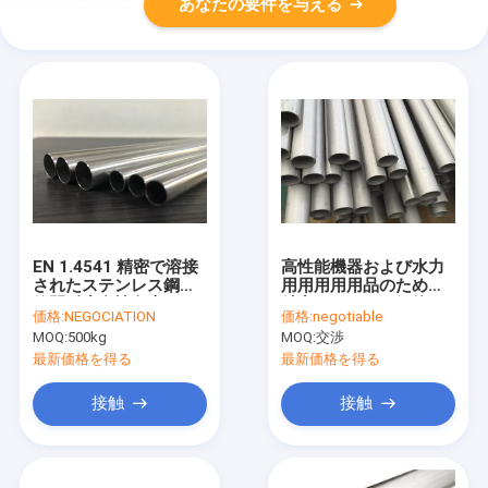
あなたの要件を与える
EN 1.4541 精密で溶接
高性能機器および水力
されたステンレス鋼管
用用用用用品のための
粒間耐腐食性向上
精密ステンレス鋼管
価格:
NEGOCIATION
価格:
negotiable
OD12mm
MOQ:
500kg
MOQ:
交渉
最新価格を得る
最新価格を得る
接触
接触