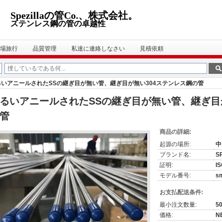
Spezillaの管Co.、株式会社。
ステンレス鋼の管の卓越性
場旅行
品質管理
私達に連絡しなさい
見積依頼
るいアニールされたSSの継ぎ目が無い管、継ぎ目が無い304ステンレス鋼の管
るいアニールされたSSの継ぎ目が無い管、継ぎ目
管
商品の詳細:
起源の場所:
中
ブランド名:
S
証明:
IS
モデル番号:
s
お支払配送条件:
最小注文数量:
5
価格:
N