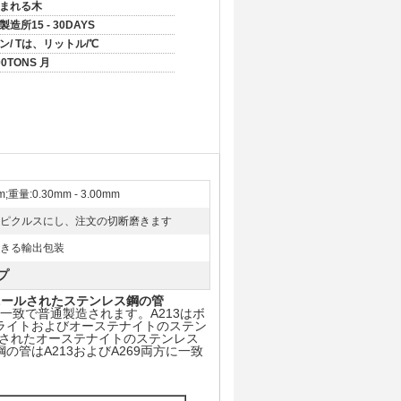
まれる木
製造所15 - 30DAYS
ン/ Tは、リットル/℃
00TONS 月
mm;重量:0.30mm - 3.00mm
ピクルスにし、注文の切断磨きます
きる輸出包装
プ
く明るいアニールされたステンレス鋼の管
の一致で普通製造されます。A213はボ
ライトおよびオーステナイトのステン
接されたオーステナイトのステンレス
管はA213およびA269両方に一致