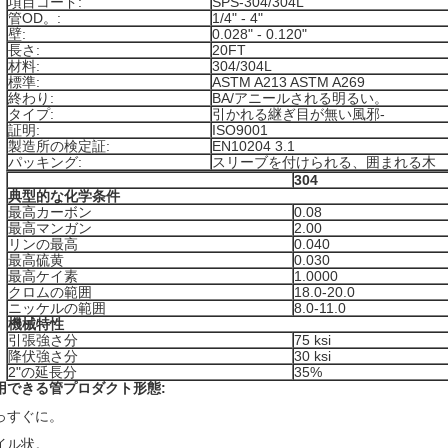
項目コード:
SPS-304/304L
管OD。:
1/4" - 4"
壁:
0.028" - 0.120"
長さ:
20FT
材料:
304/304L
標準:
ASTM A213 ASTM A269
終わり:
BA/アニールされる明るい。
タイプ:
引かれる継ぎ目が無い風邪-
証明:
ISO9001
製造所の検定証:
EN10204 3.1
パッキング:
スリーブを付けられる、囲まれる木
304
典型的な化学条件
最高カーボン
0.08
最高マンガン
2.00
リンの最高
0.040
最高硫黄
0.030
最高ケイ素
1.0000
クロムの範囲
18.0-20.0
ニッケルの範囲
8.0-11.0
機械特性
引張強さ分
75 ksi
降伏強さ分
30 ksi
2"の延長分
35%
用できる管プロダクト形態:
っすぐに。
イル状。