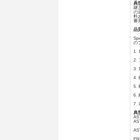
典
継
の
料
審
品
S
の
1.
2.
3.
4.
5.
6.
7.
典
AS
AS
AS
EN