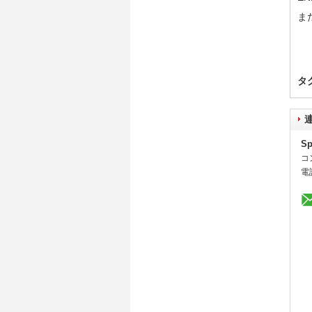
ま
タ
Sp
コ
電