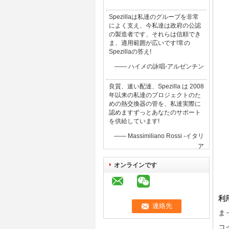
Spezillaは私達のグループを非常
によく支え、今私達は政府の公認
の製造者です、それらは信頼でき
ま、適用範囲が広いです!常の
Spezillaの答え!
—— ハイメの詠唱-アルゼンチン
良質、速い配達、Spezilla は 2008
年以来の私達のプロジェクトのた
めの熱交換器の管を、私達実際に
認めますずっとあなたのサポート
を供給しています!
—— Massimiliano Rossi -イタリ
ア
オンラインです
利
ま
コ