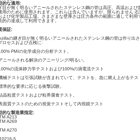
型的な適用:
ぎ目が無く明るいアニールされたステンレス鋼の管は高圧、高温および
適用のために使用されます。これらは含んでいますが、限られません:
および化学製品工場。さまざまな壁厚さは圧力条件の範囲に適して利用
美的の達成して利用できます。
質保証:
pezillaの継ぎ目が無く明るいアニールされたステンレス鋼の管は作り出
プロセスおよび点検に:
100% PMIの化学成分の分析テスト。
アニールされる解決のアニーリング/明るい。
100%の流体静力学テストおよび100%の渦電流テスト
機械テストは引張試験が含まれていて、テストを、急に燃え上がるテス
標準的な要求に応じる衝撃試験。
結晶粒度テストおよび粒界腐食テスト。
表面質テストのための視覚テストそして内視鏡テスト
型的な製造業指定:
TM A213
TM A269
TM A270
10216-5