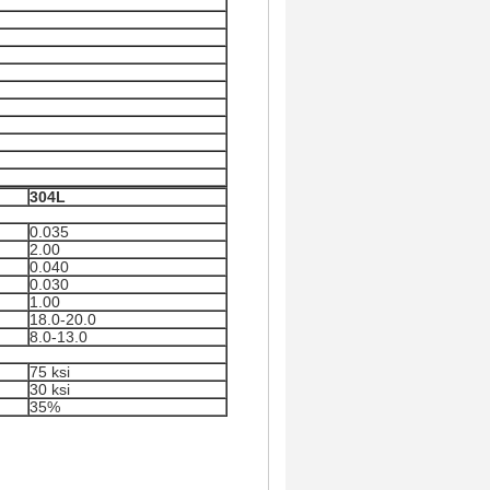
304L
0.035
2.00
0.040
0.030
1.00
18.0-20.0
8.0-13.0
75 ksi
30 ksi
35%