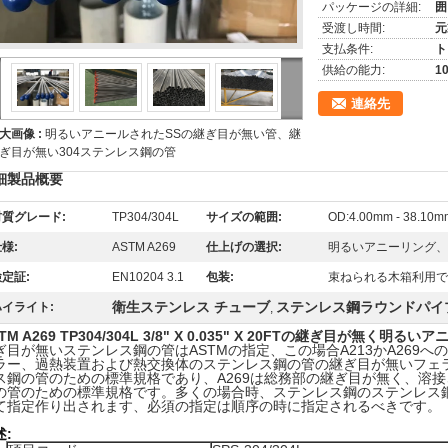
パッケージの詳細:
囲
受渡し時間:
元
支払条件:
ト
供給の能力:
1
連絡先
大画像 :
明るいアニールされたSSの継ぎ目が無い管、継
ぎ目が無い304ステンレス鋼の管
細製品概要
材質グレード:
TP304/304L
サイズの範囲:
OD:4.00mm - 38.10
様:
ASTM A269
仕上げの選択:
明るいアニーリング、
定証:
EN10204 3.1
包装:
束ねられる木箱利用で
衛生ステンレス チューブ
ステンレス鋼ラウンドパイ
ハイライト:
,
TM A269 TP304/304L 3/8" X 0.035" X 20FTの継ぎ目が無
ぎ目が無いステンレス鋼の管はASTMの指定、この場合A213かA269へ
ラー、過熱装置および熱交換体のステンレス鋼の管の継ぎ目が無いフェ
ス鋼の管のための標準規格であり、A269は総務部の継ぎ目が無く、溶
の管のための標準規格です。多くの場合時、ステンレス鋼のステンレス鋼の
て指定作り出されます、必須の指定は順序の時に指定されるべきです。
述: