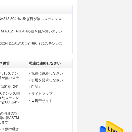
12 SA213 304Hの継ぎ目が無いステンレス
 ASTM A312 TP304Hの継ぎ目が無いステン
EN10204 3.1の継ぎ目が無い321ステンレス
ス鋼管
私達に連絡しなさい
316ステン
私達に連絡しなさい
目が無いステ
引用を要求しなさい
E
1/8"を- 24"
E-Mail
ステンレス鋼
サイトマップ
れたステンレ
携帯サイト
D 1/4" -
Sの円形の管
鋼の管ASTM
定します
レス鋼の継ぎ