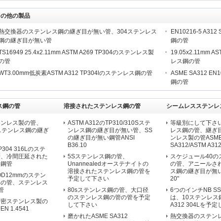
その他の製品
熱交換器のステンレス鋼の継ぎ目が無い管、304ステンレス
EN10216-5 A3
鋼の継ぎ目が無い管
鋼の管
TS16949 25.4x2.11mm ASTM A269 TP304のステンレス製
19.05x2.11mm
の管
レス鋼の管
WT3.00mm低炭素ASTM A312 TP304lのステンレス鋼の管
ASME SA312 
鋼の管
ス鋼の管
溶接されたステンレス鋼の管
シームレスステンレ
テンレス製の管、
ASTM A312のTP310/310Sステ
等級別にして下さい
04lステンレス鋼の継ぎ
ンレス鋼の継ぎ目が無い管、SS
レス鋼の管、継ぎ
の継ぎ目が無い鋼管ANSI
ンレス製の管ASM
B36.10
SA312/ASTM A312 
304 316Lのステ
管、冷間圧延された
5Sステンレス鋼の管、
スケジュール40の
い鋼管
Unannealedオーステナイトの
の管、アニールさ
溶接されたステンレス鋼の管を
ス鋼の継ぎ目が無い管O
a OD12mmのステン
予定して下さい
20"
形の管、ステンレス
管
80sステンレス鋼の管、大口径
6つのインチNB S
のステンレス鋼の管の管を予定
は、10ステンレス
精密ステンレス製の
して下さい
A312 304Lを予
 1.4541
磨かれたASME SA312
熱交換器のステン