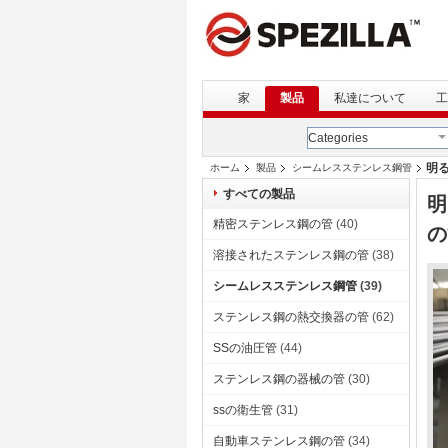
家
製品
私達について
工
Categories
明
ホーム
製品
シームレスステンレス鋼管
すべての製品
明
精密ステンレス鋼の管
(40)
の
溶接されたステンレス鋼の管
(38)
シームレスステンレス鋼管
(39)
ステンレス鋼の熱交換器の管
(62)
SSの油圧管
(44)
ステンレス鋼の器械の管
(30)
ssの衛生管
(31)
自動車ステンレス鋼の管
(34)