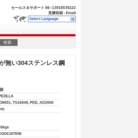
セールス＆サポート
86--13918539222
見積依頼
-
Email
Select Language
検索
が無い304ステンレス鋼
国
PEZILLA
O9001, TS16949, PED, AD2000
mls
00kgs
EGOCIATION