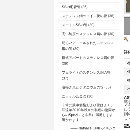
SSの毛管管
(35)
ステンレス鋼のコイル状の管
(38)
メートルSSの管
(30)
高い純度のステンレス鋼の管
(30)
明るいアニールされたステンレス
鋼の管
(30)
詳
複式アパートのステンレス鋼の管
(39)
仕
フェライトのステンレス鋼の管
(37)
検
溶接されたチタニウムの管
(35)
ニッケル合金管
(30)
AS
継
非常に競争価格および管はよく、
イ
レ
私達年2010年以来の私達の協同か
鋼
らのSpezillaと非常に満足します
し
磨かれます。
記
—— Nathalie Gulli -メキシコ