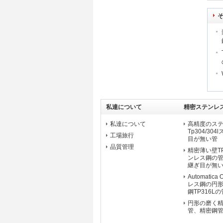
私達について
精密ステンレ
私達について
高精度のス
Tp304/3
工場旅行
目が無い管
品質管理
精密薄い壁TP
ンレス鋼の
継ぎ目が無
Automatic
レス鋼の円
鋼TP316Lの
円形の磨く
管、精密鋼管EN