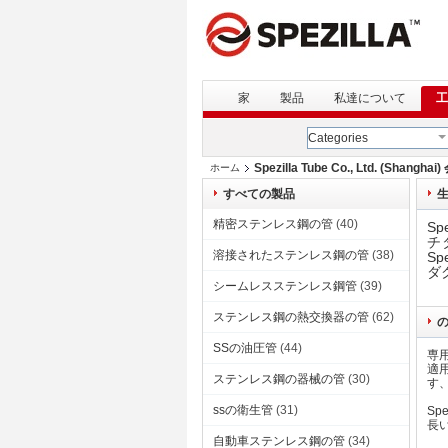
家
製品
私達について
工
Categories
Spezilla Tube Co., Ltd. (Shangh
ホーム
すべての製品
精密ステンレス鋼の管
(40)
S
チ
溶接されたステンレス鋼の管
(38)
S
ダ
シームレスステンレス鋼管
(39)
ステンレス鋼の熱交換器の管
(62)
の
SSの油圧管
(44)
専
適
ステンレス鋼の器械の管
(30)
す
ssの衛生管
(31)
Sp
長
自動車ステンレス鋼の管
(34)