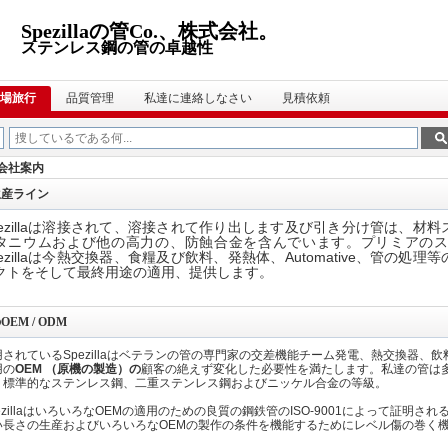
Spezillaの管Co.、株式会社。
ステンレス鋼の管の卓越性
場旅行
品質管理
私達に連絡しなさい
見積依頼
ai) 会社案内
生産ライン
pezillaは溶接されて、溶接されて作り出します及び引き分け管は、
タニウムおよび他の高力の、防蝕合金を含んでいます。プリミアの
pezillaは今熱交換器、食糧及び飲料、発熱体、Automative、管の
クトをそして最終用途の適用、提供します。
OEM / ODM
用されているSpezillaはベテランの管の専門家の交差機能チーム発電、熱交換器
用の
OEM （原機の製造）の
顧客の絶えず変化した必要性を満たします。私達の管は
、標準的なステンレス鋼、二重ステンレス鋼およびニッケル合金の等級。
ezillaはいろいろなOEMの適用のための良質の鋼鉄管のISO-9001によって証
い長さの生産およびいろいろなOEMの製作の条件を機能するためにレベル傷の巻く