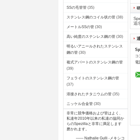
SSの毛管管
(35)
ステンレス鋼のコイル状の管
(38)
S
追
メートルSSの管
(30)
高い純度のステンレス鋼の管
(30)
明るいアニールされたステンレス
Sp
鋼の管
(30)
コ
複式アパートのステンレス鋼の管
電
(39)
フェライトのステンレス鋼の管
(37)
溶接されたチタニウムの管
(35)
ニッケル合金管
(30)
非常に競争価格および管はよく、
私達年2010年以来の私達の協同か
らのSpezillaと非常に満足します
磨かれます。
—— Nathalie Gulli -メキシコ