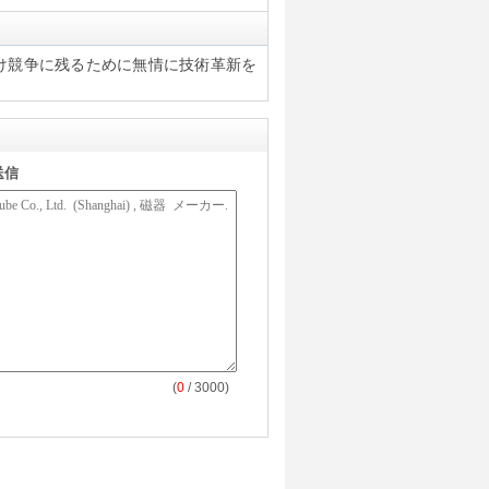
るだけ競争に残るために無情に技術革新を
送信
(
0
/ 3000)