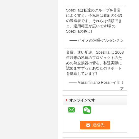
Spezillaは私達のグループを非常
によく支え、今私達は政府の公認
の製造者です、それらは信頼でき
ま、適用範囲が広いです!常の
Spezillaの答え!
—— ハイメの詠唱-アルゼンチン
良質、速い配達、Spezilla は 2008
年以来の私達のプロジェクトのた
めの熱交換器の管を、私達実際に
認めますずっとあなたのサポート
を供給しています!
—— Massimiliano Rossi -イタリ
ア
オンラインです