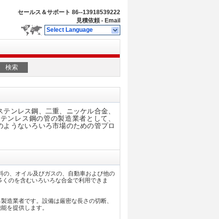
セールス＆サポート
86--13918539222
見積依頼
-
Email
Select Language
検索
材料ステンレス鋼、二重、ニッケル合金、
ステンレス鋼の管の製造業者として、
処理等のようないろいろ市場のための管プロ
、飲料の、オイル及びガスの、自動車および他の
多くのを含むいろいろな合金で利用できま
明される製造業者です。設備は厳密な長さの切断、
機能を提供します。