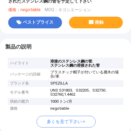
されたステンレス鋼の管を予定して下さい
価格：negotiable
MOQ：ネゴシエーション
ベストプライス
接触
製品の説明
,
溶接のステンレス鋼の管
ハイライト
ステンレス鋼の溶接された管
プラスチック帽子が付いている層木の場
パッケージの詳細
合/束
ブランド名
SPEZILLA
UNS S31803、S32205、S32750、
モデル番号
S32760,1.4462
供給の能力
1000 トン/月
価格
negotiable
多くを見て下さい