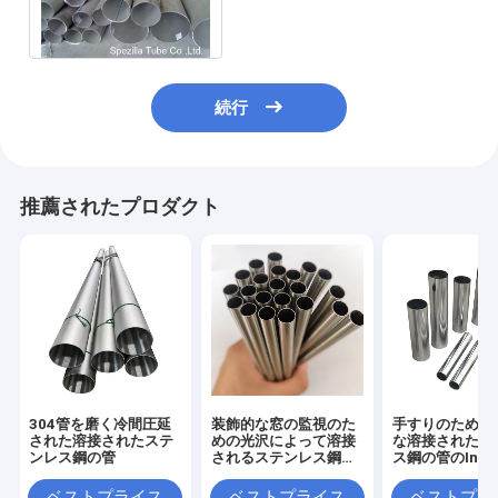
溶接されたステンレス鋼の管
を予定して下さい
続行
推薦されたプロダクト
304管を磨く冷間圧延
装飾的な窓の監視のた
手すりのための
された溶接されたステ
めの光沢によって溶接
な溶接されたス
ンレス鋼の管
されるステンレス鋼の
ス鋼の管のInox 
管
楕円形の形
ベストプライス
ベストプライス
ベストプラ