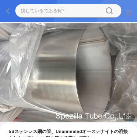
2
/
4
5Sステンレス鋼の管、Unannealedオーステナイトの溶接