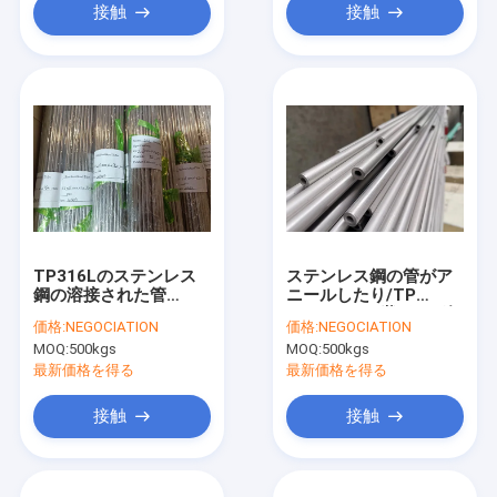
接触
接触
TP316Lのステンレス
ステンレス鋼の管がア
鋼の溶接された管
ニールしたり/TP
ASTM A269 1/4インチ
316/316Lの継ぎ目が無
価格:
NEGOCIATION
価格:
NEGOCIATION
X 0.020インチX 20FT
い精密はA213 A269を
MOQ:
500kgs
MOQ:
500kgs
SSの管
ピクルスにしました
最新価格を得る
最新価格を得る
接触
接触