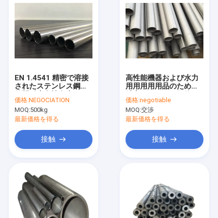
EN 1.4541 精密で溶接
高性能機器および水力
されたステンレス鋼管
用用用用用品のための
粒間耐腐食性向上
精密ステンレス鋼管
価格:
NEGOCIATION
価格:
negotiable
OD12mm
MOQ:
500kg
MOQ:
交渉
最新価格を得る
最新価格を得る
接触
接触
家
製品
私達について