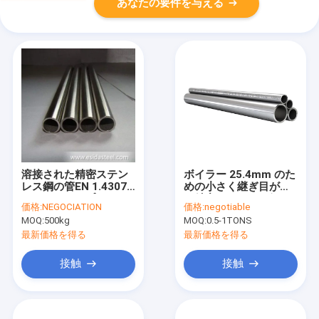
あなたの要件を与える
溶接された精密ステン
ボイラー 25.4mm のた
レス鋼の管EN 1.4307
めの小さく継ぎ目が無
ASTMのタイプ
い精密ステンレス鋼の
価格:
NEGOCIATION
価格:
negotiable
304L/UNS S30403 10
管
MOQ:
500kg
MOQ:
0.5-1TONS
X 1.5MM
最新価格を得る
最新価格を得る
接触
接触