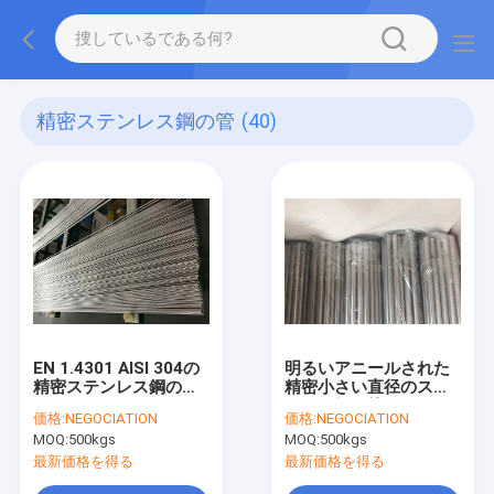
精密ステンレス鋼の管
(40)
EN 1.4301 AISI 304の
明るいアニールされた
精密ステンレス鋼の管8
精密小さい直径のステ
x 1.0MM EN10217-7
ンレス鋼の管D4/T3
価格:
NEGOCIATION
価格:
NEGOCIATION
W2R AD2000 W2
OD10 X 1.0MM 1.4404
MOQ:
500kgs
MOQ:
500kgs
最新価格を得る
最新価格を得る