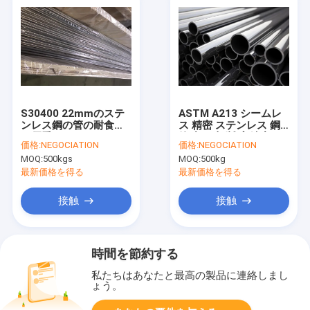
S30400 22mmのステ
ASTM A213 シームレ
ンレス鋼の管の耐食性
ス 精密 ステンレス 鋼
の優秀なWeldabilityの
管 丸い 切断 高精度
価格:
NEGOCIATION
価格:
NEGOCIATION
管
MOQ:
500kgs
MOQ:
500kg
最新価格を得る
最新価格を得る
接触
接触
時間を節約する
私たちはあなたと最高の製品に連絡しまし
ょう。