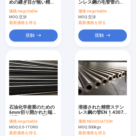
めの継ぎ目が無い精密
ンレス鋼の毛管管の高
ステンレス鋼の器械の管
ステンレス鋼の管
精度の風邪-
価格:
negotiable
価格:
negotiable
MOQ:
ssの衛生管
交渉
MOQ:
交渉
最新価格を得る
最新価格を得る
自動車ステンレス鋼の管
接触
接触
SSの毛管管
ステンレス鋼のコイル状の管
メートルSSの管
高い純度のステンレス鋼の管
明るいアニールされたステンレス鋼の管
石油化学産業のための
溶接された精密ステン
複式アパートのステンレス鋼の管
6mm切り開かれた端の
レス鋼の管EN 1.4307
精密ステンレス鋼
ASTMのタイプ
価格:
negotiable
価格:
NEGOCIATION
Tubinのスケジュール
304L/UNS S30403 10
フェライトのステンレス鋼の管
MOQ:
0.5-1TONS
MOQ:
500kgs
40
X 1.5MM
最新価格を得る
最新価格を得る