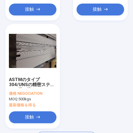
溶接されたチタニウムの管
接触
接触
ニッケル合金管
ASTMのタイプ
304/UNSの精密ステン
レス鋼の管S30400 12
価格:
NEGOCIATION
x 1.5MM EN10217-7
MOQ:
500kgs
W2R
最新価格を得る
接触