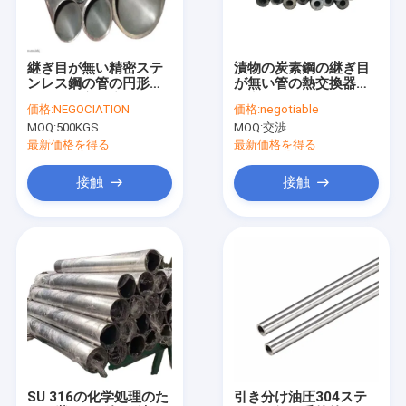
工場旅行
品質管理
継ぎ目が無い精密ステ
漬物の炭素鋼の継ぎ目
ンレス鋼の管の円形セ
が無い管の熱交換器の
私達に連絡しなさい
クション高精度
精密鋼鉄管
価格:
NEGOCIATION
価格:
negotiable
MOQ:
500KGS
MOQ:
交渉
引用を要求しなさい
最新価格を得る
最新価格を得る
接触
接触
精密ステンレス鋼の管
溶接されたステンレス鋼の管
シームレスステンレス鋼管
ステンレス鋼の熱交換器の管
SSの油圧管
SU 316の化学処理のた
引き分け油圧304ステ