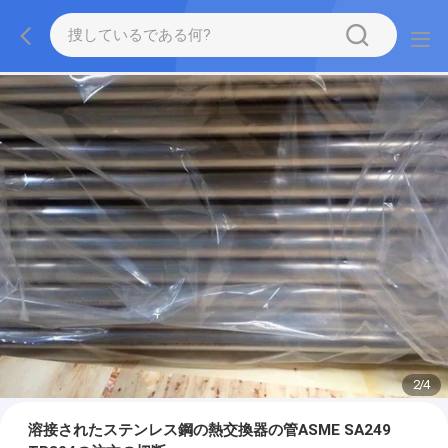
2
/
4
溶接されたステンレス鋼の熱交換器の管ASME SA249