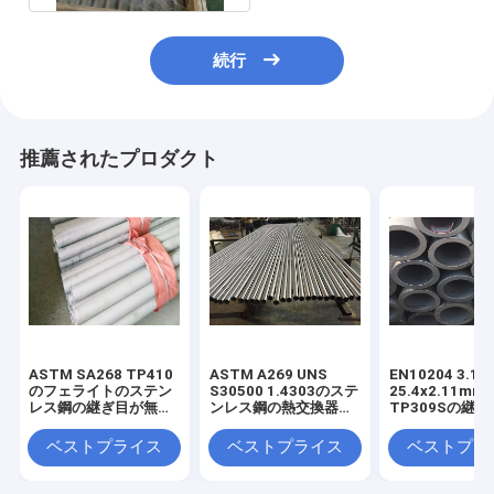
続行
推薦されたプロダクト
ASTM SA268 TP410
ASTM A269 UNS
EN10204 3.1
のフェライトのステン
S30500 1.4303のステ
25.4x2.11mm
レス鋼の継ぎ目が無い
ンレス鋼の熱交換器の
TP309Sの継
管
管
いステンレス鋼
ベストプライス
ベストプライス
ベストプラ