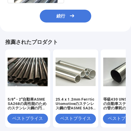
続行
推薦されたプロダクト
5/8" - 2"自動車ASME
25.4 x 1.2mm Ferrtic
等級430 UNS S
SA268の高性能のため
Utomotiveのステンレ
の自動車ステン
のステンレス鋼の円形
ス鋼の管ASME SA268
の管の摩耗の耐
の管
TP430 S430000
ベストプライス
ベストプライス
ベストプラ