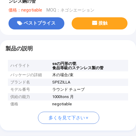
ンレス鋼の管
価格：negotiable
MOQ：ネゴシエーション
ベストプライス
接触
製品の説明
,
ssの円形の管
ハイライト
食品等級のステンレス製の管
パッケージの詳細
木の場合/束
ブランド名
SPEZILLA
モデル番号
ラウンド チューブ
供給の能力
1000tons 月
価格
negotiable
多くを見て下さい