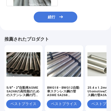
続行
推薦されたプロダクト
5/8" - 2"自動車ASME
BWG18 - BWG12自動
25.4 x 1.2mm F
SA268の高性能のため
車ステンレス鋼の管
Utomotiveの
のステンレス鋼の円形
ASME SA268
ス鋼の管ASME 
の管
TP409L TP439
TP430 S4300
TP410
ベストプライス
ベストプライス
ベストプラ