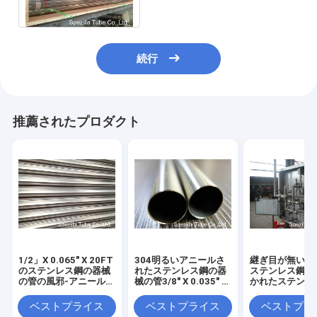
の滑らかな表面
続行
推薦されたプロダクト
1/2」X 0.065" X 20FT
304明るいアニールさ
継ぎ目が無い30
のステンレス鋼の器械
れたステンレス鋼の器
ステンレス鋼の
の管の風邪-アニールさ
械の管3/8" X 0.035" X
かれたステンレ
れる引かれた明るい
20FT
管ASTM A269
ベストプライス
ベストプライス
ベストプラ