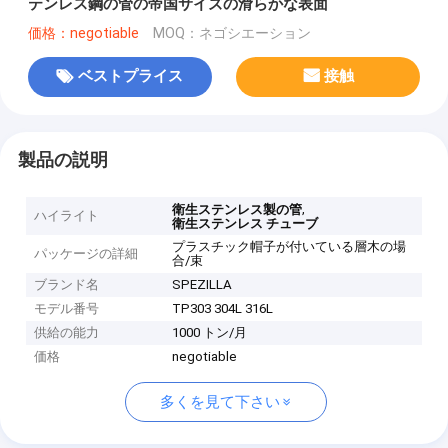
テンレス鋼の管の帝国サイズの滑らかな表面
価格：negotiable
MOQ：ネゴシエーション
ベストプライス
接触
製品の説明
,
衛生ステンレス製の管
ハイライト
衛生ステンレス チューブ
プラスチック帽子が付いている層木の場
パッケージの詳細
合/束
ブランド名
SPEZILLA
モデル番号
TP303 304L 316L
供給の能力
1000 トン/月
価格
negotiable
多くを見て下さい