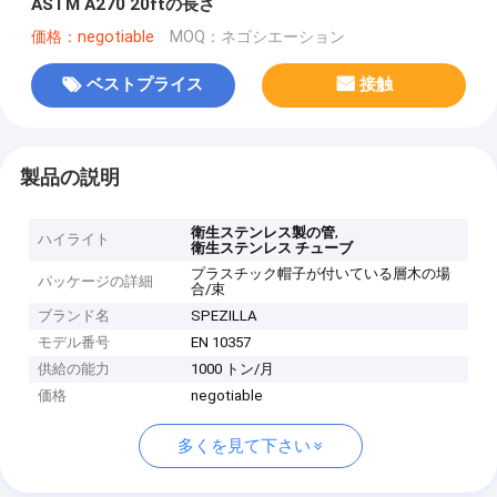
ASTM A270 20ftの長さ
価格：negotiable
MOQ：ネゴシエーション
ベストプライス
接触
製品の説明
,
衛生ステンレス製の管
ハイライト
衛生ステンレス チューブ
プラスチック帽子が付いている層木の場
パッケージの詳細
合/束
ブランド名
SPEZILLA
モデル番号
EN 10357
供給の能力
1000 トン/月
価格
negotiable
多くを見て下さい