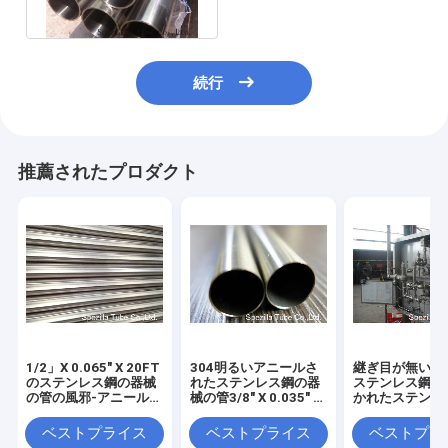
さ
続行
推薦されたプロダクト
1/2」X 0.065" X 20FT
304明るいアニールさ
継ぎ目が無い30
のステンレス鋼の器械
れたステンレス鋼の器
ステンレス鋼の
の管の風邪-アニールさ
械の管3/8" X 0.035" X
かれたステンレ
れる引かれた明るい
20FT
管ASTM A269
ベストプライス
ベストプライス
ベストプラ