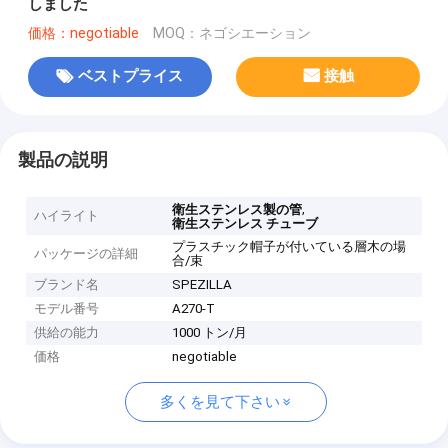
しました
価格：negotiable
MOQ：ネゴシエーション
ベストプライス
接触
製品の説明
,
衛生ステンレス製の管
ハイライト
衛生ステンレス チューブ
プラスチック帽子が付いている層木の場
パッケージの詳細
合/束
ブランド名
SPEZILLA
モデル番号
A270-T
供給の能力
1000 トン/月
価格
negotiable
多くを見て下さい