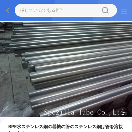
2
/
4
BPE水ステンレス鋼の器械の管のステンレス鋼は管を溶接