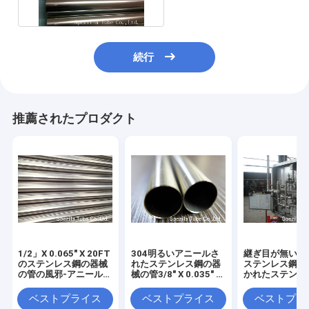
続行
推薦されたプロダクト
1/2」X 0.065" X 20FT
304明るいアニールさ
継ぎ目が無い30
のステンレス鋼の器械
れたステンレス鋼の器
ステンレス鋼の
の管の風邪-アニールさ
械の管3/8" X 0.035" X
かれたステンレ
れる引かれた明るい
20FT
管ASTM A269
ベストプライス
ベストプライス
ベストプラ