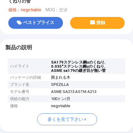
くねりの管
価格：negotiable
MOQ：交渉
ベストプライス
接触
製品の説明
,
SA179ステンレス鋼uのくねり
ハイライト
,
0.035"ステンレス鋼uのくねり
ASME sa179の継ぎ目が無い管
パッケージの詳細
囲まれる木
ブランド名
SPEZILLA
モデル番号
ASME SA213 ASTM A213
供給の能力
100トン/月
価格
negotiable
多くを見て下さい