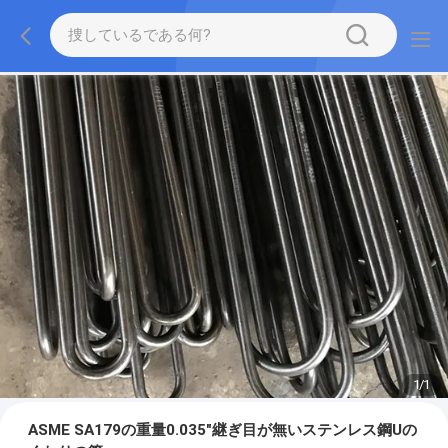
1
/
1
ASME SA179の重量0.035"継ぎ目が無いステンレス鋼Uの