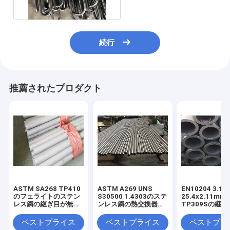
続行
推薦されたプロダクト
ASTM SA268 TP410
ASTM A269 UNS
EN10204 3.1
のフェライトのステン
S30500 1.4303のステ
25.4x2.11mm
レス鋼の継ぎ目が無い
ンレス鋼の熱交換器の
TP309Sの継
管
管
いステンレス鋼
ベストプライス
ベストプライス
ベストプラ