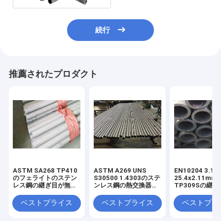
続行
推薦されたプロダクト
ASTM SA268 TP410
ASTM A269 UNS
EN10204 3.1
のフェライトのステン
S30500 1.4303のステ
25.4x2.11mm
レス鋼の継ぎ目が無い
ンレス鋼の熱交換器の
TP309Sの継
管
管
いステンレス鋼
ベストプライス
ベストプライス
ベストプラ