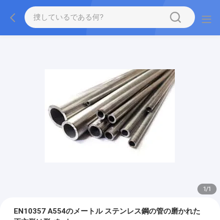
1
/
1
EN10357 A554のメートル ステンレス鋼の管の磨かれた