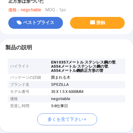
正方形は形づいた
価格：negotiable
MOQ：1pc
ベストプライス
接触
製品の説明
,
EN10357メートル ステンレス鋼の管
ハイライト
,
A554メートル ステンレス鋼の管
A554メートル鋼鉄正方形の管
パッケージの詳細
囲まれる木
ブランド名
SPEZILLA
モデル番号
35 X 1.5 X 6000MM
価格
negotiable
受渡し時間
5-8仕事日
多くを見て下さい