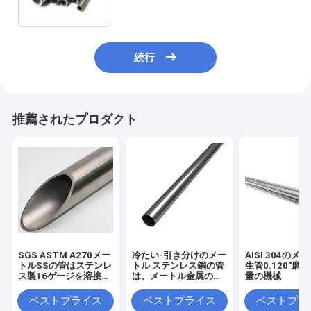
続行
推薦されたプロダクト
SGS ASTM A270メー
冷たい-引き分けのメー
AISI 304のメ
トルSSの管はステンレ
トル ステンレス鋼の管
生管0.120"磨
ス製16ゲージを溶接し
は、メートル金属の管
量の機械
た
ピクルスにした
ベストプライス
ベストプライス
ベストプラ