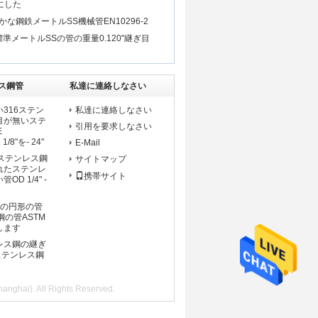
にした
やかな鋼鉄メートルSS機械管EN10296-2
Aの標準メートルSSの管の重量0.120"継ぎ目
ス鋼管
私達に連絡しなさい
316ステン
私達に連絡しなさい
目が無いステ
引用を要求しなさい
E
1/8"を- 24"
E-Mail
ステンレス鋼
サイトマップ
れたステンレ
携帯サイト
D 1/4" -
Sの円形の管
鋼の管ASTM
定します
レス鋼の継ぎ
ステンレス鋼
i). All Rights Reserved.