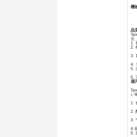
機
品
S
を
1.
2.
3
4
5
6
適
Sp
い
1
2.
3
4.
5.