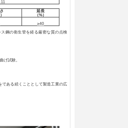
.11
さ
延長
a）
（%）
5
≥40
造所でステンレス鋼の衛生管を経る厳密な質の点検
り曲げ試験。
tubingsをである続くこととして製造工業の広