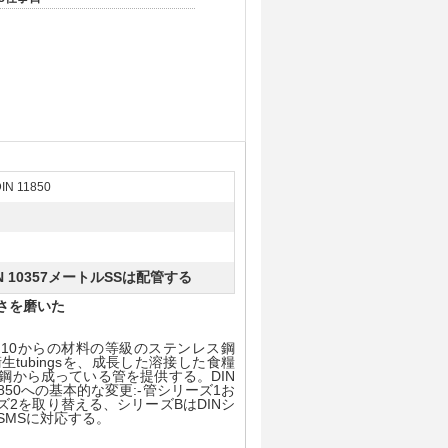
IN 11850
N 10357メートルSSは配管する
の長さを磨いた
溶接したDN10からの材料の等級のステンレス鋼
ス鋼の衛生tubingsを、成長した溶接した食糧
鋼から成っている管を提供する。DIN
N 11850への基本的な変更:-管シリーズ1お
ズ2を取り替える、シリーズBはDINシ
SMSに対応する。