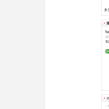
タ
Sp
コ
電