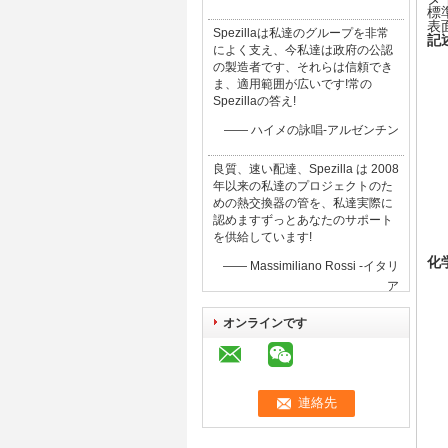
標準
表
Spezillaは私達のグループを非常
記
によく支え、今私達は政府の公認
の製造者です、それらは信頼でき
ま、適用範囲が広いです!常の
Spezillaの答え!
—— ハイメの詠唱-アルゼンチン
良質、速い配達、Spezilla は 2008
年以来の私達のプロジェクトのた
めの熱交換器の管を、私達実際に
認めますずっとあなたのサポート
を供給しています!
化
—— Massimiliano Rossi -イタリ
ア
オンラインです