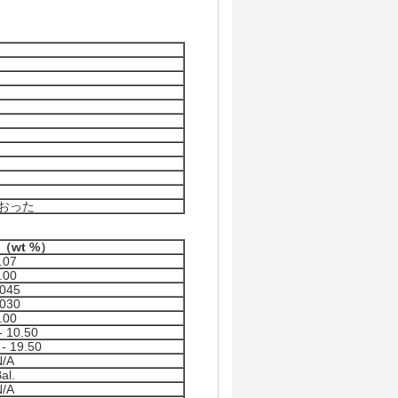
おった
1 （wt %）
.07
.00
.045
.030
.00
- 10.50
 - 19.50
N/A
al.
N/A