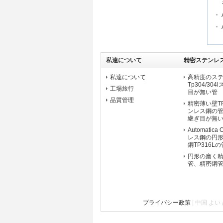
私達について
精密ステンレ
私達について
高精度のス
Tp304/3
工場旅行
目が無い管
品質管理
精密薄い壁TP
ンレス鋼の
継ぎ目が無
Automatic
レス鋼の円
鋼TP316Lの
円形の磨く
管、精密鋼管EN
プライバシー政策
| 中国 よい 品