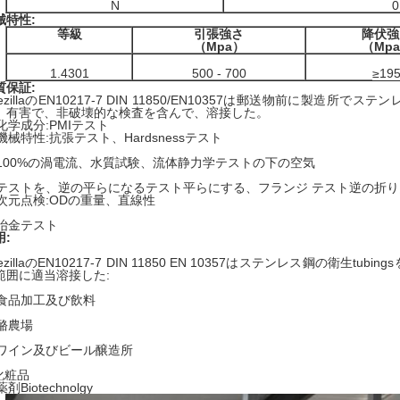
N
0
械特性:
等級
引張強さ
降伏強
（Mpa）
（Mp
1.4301
500 - 700
≥19
質保証:
pezillaのEN10217-7 DIN 11850/EN10357は郵送物前に製
、有害で、非破壊的な検査を含んで、溶接した。
 化学成分:PMIテスト
 機械特性:抗張テスト、Hardsnessテスト
. 100%の渦電流、水質試験、流体静力学テストの下の空気
. テストを、逆の平らになるテスト平らにする、フランジ テスト逆の折
. 次元点検:ODの重量、直線性
. 冶金テスト
用:
ezillaのEN10217-7 DIN 11850 EN 10357はステンレス鋼の衛生
範囲に適当溶接した:
. 食品加工及び飲料
 酪農場
. ワイン及びビール醸造所
化粧品
薬剤Biotechnolgy