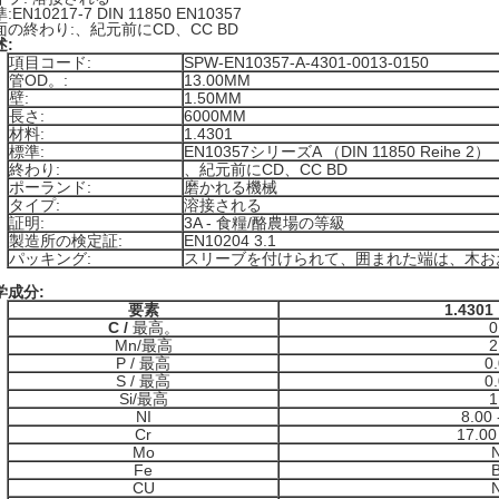
:EN10217-7 DIN 11850 EN10357
面の終わり:、紀元前にCD、CC BD
述:
項目コード:
SPW-EN10357-A-4301-0013-0150
管OD。:
13.00MM
壁:
1.50MM
長さ:
6000MM
材料:
1.4301
標準:
EN10357シリーズA （DIN 11850 Reihe 2）
終わり:
、紀元前にCD、CC BD
ポーランド:
磨かれる機械
タイプ:
溶接される
証明:
3A - 食糧/酪農場の等級
製造所の検定証:
EN10204 3.1
パッキング:
スリーブを付けられて、囲まれた端は、木お
学成分:
要素
1.430
C /
最高。
0
Mn/最高
2
P / 最高
0
S / 最高
0
Si/最高
1
NI
8.00 
Cr
17.00
Mo
Fe
B
CU