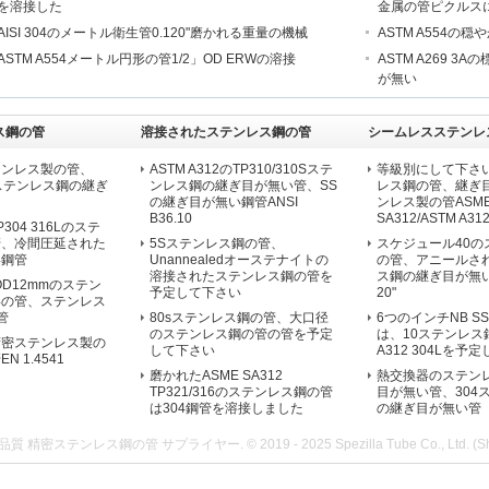
を溶接した
金属の管ピクルス
AISI 304のメートル衛生管0.120"磨かれる重量の機械
ASTM A554の穏
ASTM A554メートル円形の管1/2」OD ERWの溶接
ASTM A269 3
が無い
ス鋼の管
溶接されたステンレス鋼の管
シームレスステンレ
テンレス製の管、
ASTM A312のTP310/310Sステ
等級別にして下さい
04lステンレス鋼の継ぎ
ンレス鋼の継ぎ目が無い管、SS
レス鋼の管、継ぎ
の継ぎ目が無い鋼管ANSI
ンレス製の管ASM
B36.10
SA312/ASTM A312 
304 316Lのステ
管、冷間圧延された
5Sステンレス鋼の管、
スケジュール40の
い鋼管
Unannealedオーステナイトの
の管、アニールさ
溶接されたステンレス鋼の管を
ス鋼の継ぎ目が無い管O
a OD12mmのステン
予定して下さい
20"
形の管、ステンレス
管
80sステンレス鋼の管、大口径
6つのインチNB S
のステンレス鋼の管の管を予定
は、10ステンレス
精密ステンレス製の
して下さい
A312 304Lを予
 1.4541
磨かれたASME SA312
熱交換器のステン
TP321/316のステンレス鋼の管
目が無い管、304
は304鋼管を溶接しました
の継ぎ目が無い管
質 精密ステンレス鋼の管 サプライヤー. © 2019 - 2025 Spezilla Tube Co., Ltd. (Shangha