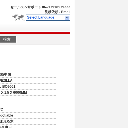
セールス＆サポート
86--13918539222
見積依頼
-
Email
Select Language
検索
国/中国
PEZILLA
A ISO9001
 X 1.5 X 6000MM
PC
gotiable
まれる木
-8仕事日