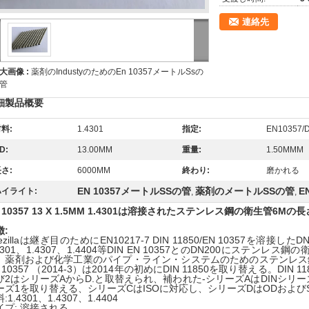
連絡先
大画像 :
薬剤のIndustyのためのEn 10357メートルSsの
管
細製品概要
料:
1.4301
指定:
EN10357/D
D:
13.00MM
重量:
1.50MMM
さ:
6000MM
終わり:
磨かれる
EN 10357メートルSSの管
薬剤のメートルSSの管
E
ハイライト:
,
,
 10357 13 X 1.5MM 1.4301は溶接されたステンレス鋼の衛生管6M
徴:
ezillaは継ぎ目のためにEN10217-7 DIN 11850/EN 10357を
4301、1.4307、1.4404等DIN EN 10357とのDN200にステンレ
、薬剤および化学工業のパイプ・ライン・システムのためのステンレス
 10357 （2014-3）は2014年の初めにDIN 11850を取り替える。DI
び2はシリーズAからD.と取替えられ、補われた-シリーズAはDINシリー
ーズ1を取り替える、シリーズCはISOに対応し、シリーズDはODおよび
:1.4301、1.4307、1.4404
イプ: 溶接される