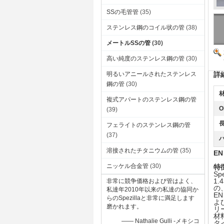
SSの毛管管
(35)
ステンレス鋼のコイル状の管
(38)
メートルSSの管
(30)
高い純度のステンレス鋼の管
(30)
明るいアニールされたステンレス
詳
鋼の管
(30)
材
複式アパートのステンレス鋼の管
O
(39)
長
フェライトのステンレス鋼の管
(37)
溶接されたチタニウムの管
(35)
EN
ニッケル合金管
(30)
特
Sp
1.
非常に競争価格および管はよく、
の
私達年2010年以来の私達の協同か
EN
らのSpezillaと非常に満足します
よ
磨かれます。
リ
材料
—— Nathalie Gulli -メキシコ
タ