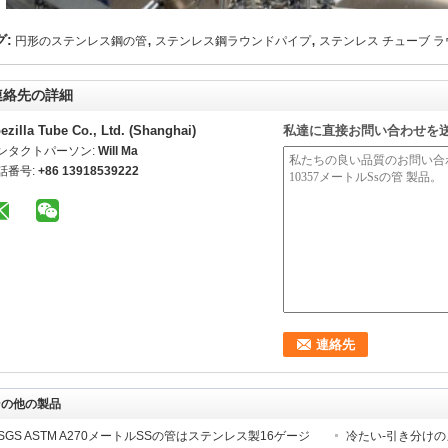
,
,
グ:
円形のステンレス鋼の管
ステンレス鋼ラウンドパイプ
ステンレス チューブ 
連絡先の詳細
ezilla Tube Co., Ltd. (Shanghai)
私達に直接お問い合わせを
ンタクトパーソン:
Will Ma
話番号:
+86 13918539222
その他の製品
SGS ASTM A270メートルSSの管はステンレス製16ゲージ
冷たい-引き分け