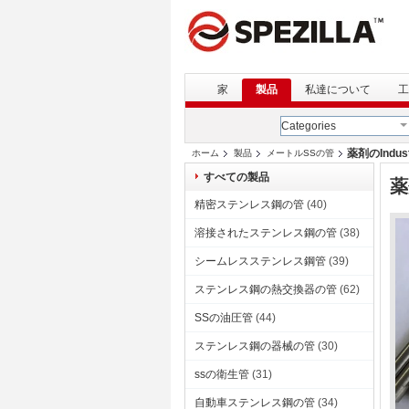
家
製品
私達について
工
Categories
薬剤のIndu
ホーム
製品
メートルSSの管
すべての製品
薬
精密ステンレス鋼の管
(40)
溶接されたステンレス鋼の管
(38)
シームレスステンレス鋼管
(39)
ステンレス鋼の熱交換器の管
(62)
SSの油圧管
(44)
ステンレス鋼の器械の管
(30)
ssの衛生管
(31)
自動車ステンレス鋼の管
(34)