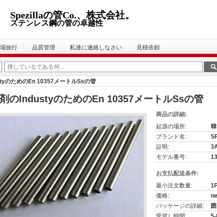
Spezillaの管Co.、株式会社。
ステンレス鋼の管の卓越性
場旅行
品質管理
私達に連絡しなさい
見積依頼
styのためのEn 10357メートルSsの管
剤のIndustyのためのEn 10357メートルSsの管
商品の詳細:
起源の場所:
韓
ブランド名:
S
証明:
3
モデル番号:
13
お支払配送条件:
最小注文数量:
1
価格:
ne
パッケージの詳細:
囲
受渡し時間:
5