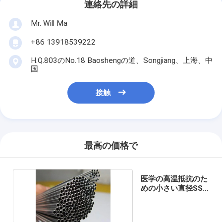
連絡先の詳細
Mr. Will Ma
+86 13918539222
H.Q.803のNo.18 Baoshengの道、Songjiang、上海、中
国
接触
最高の価格で
医学の高温抵抗のた
めの小さい直径SS
の毛管管