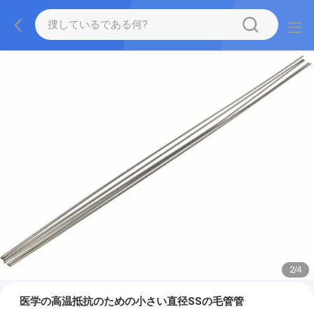
2
/
4
医学の高温抵抗のための小さい直径SSの毛管管