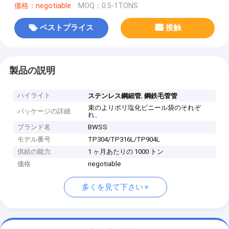
価格：negotiable
MOQ：0.5-1TONS
ベストプライス
接触
製品の説明
ハイライト
,
ステンレス鋼細管
鋼鉄毛管管
束のよりポリ塩化ビニール袋のそれぞ
パッケージの詳細
れ、
ブランド名
BWSS
モデル番号
TP304/TP316L/TP904L
供給の能力
1 ヶ月あたりの 1000 トン
価格
negotiable
多くを見て下さい