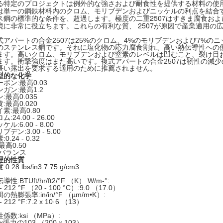
る特定のプロジェクトは例外的な強さおよび耐食性を提供する材料の使用
は単一の鋼鉄材料内のクロム、モリブデンおよびニッケルの利点を結合する
ス鋼の標準的な条件を、超過します。極度の二重2507はすきま腐食お
境に非常に役立ちます。これらの有利な質、 2507が原因で産業適用の
。
式アパートの合金2507は25%のクロム、4%のモリブデンおよび7%の
のステンレス鋼です。それに塩化物の応力腐食割れ、高い熱伝導性への
ます。高いクロム、モリブデンおよび窒素のレベルは凹むこと、裂け目
ます。衝撃強度はまた高いです。複式アパートの合金2507は靭性の減少の
長い露出を要求する適用のために推薦されません。
型的な化学
ーボン:最高0.03
ンガン:最高1.2
:最高0.035
:最高0.020
素:最高0.80
ム:24.00 - 26.00
ケル:6.00 - 8.00
ブデン:3.00 - 5.00
:0.24 - 0.32
最高0.50
:バランス
理的性質
0.28 lbs/in3 7.75 g/cm3
導性:BTUft/hr/ft2/°F （K） W/m-°:
 - 212 °F （20 - 100 °C）:9.0 （17.0）
の熱膨張率:in/in/°F （µm/m•K）:
- 212 °F:7.2 x 10·6 （13）
係数:ksi （MPa）:
 x張力の103 （200 x 103）