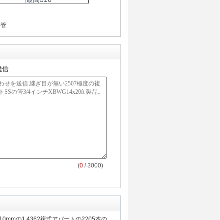
の管
送信
(
0
/ 3000)
0mmの1.4362複式アパートの2205本の