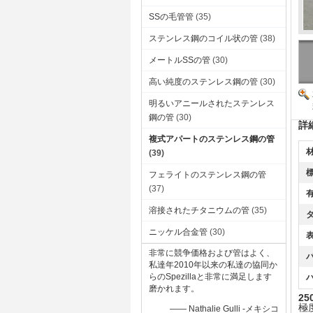
SSの毛管管
(35)
ステンレス鋼のコイル状の管
(38)
メートルSSの管
(30)
高い純度のステンレス鋼の管
(30)
明るいアニールされたステンレス
鋼の管
(30)
詳
複式アパートのステンレス鋼の管
材
(39)
標
フェライトのステンレス鋼の管
(37)
有
溶接されたチタニウムの管
(35)
タ
ニッケル合金管
(30)
表
非常に競争価格および管はよく、
私達年2010年以来の私達の協同か
らのSpezillaと非常に満足します
磨かれます。
2
極度
—— Nathalie Gulli -メキシコ