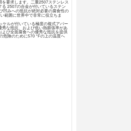
を要求します。二重2507ステンレス
 2507の合金が付いているステン
よび凹みへの抵抗が絶対必要の腐食性の
広い範囲に世界中で非常に役立ちま
ニッケルが付いている極度の複式アパー
優秀な抵抗、および低い熱膨張率があ
および全面腐食への優秀な抵抗を提供
危険のために570 °Fの上の温度へ