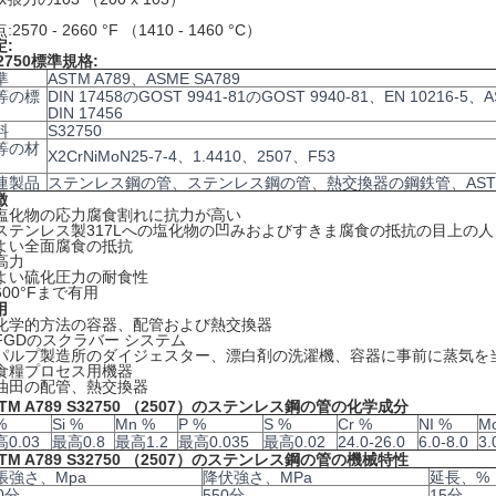
:2570 - 2660 °F （1410 - 1460 °C）
定:
2750標準規格:
準
ASTM A789、ASME SA789
等の標
DIN 17458のGOST 9941-81のGOST 9940-81、EN 10216-5、
DIN 17456
料
S32750
等の材
X2CrNiMoN25-7-4、1.4410、2507、F53
連製品
ステンレス鋼の管、ステンレス鋼の管、熱交換器の鋼鉄管、ASTM 
徴
塩化物の応力腐食割れに抗力が高い
ステンレス製317Lへの塩化物の凹みおよびすきま腐食の抵抗の目上の人
よい全面腐食の抵抗
高力
よい硫化圧力の耐食性
600°Fまで有用
用
化学的方法の容器、配管および熱交換器
FGDのスクラバー システム
パルプ製造所のダイジェスター、漂白剤の洗濯機、容器に事前に蒸気を
食糧プロセス用機器
油田の配管、熱交換器
STM A789 S32750 （2507）のステンレス鋼の管の化学成分
%
Si %
Mn %
P %
S %
Cr %
NI %
M
0.03
最高0.8
最高1.2
最高0.035
最高0.02
24.0-26.0
6.0-8.0
3.
STM A789 S32750 （2507）のステンレス鋼の管の機械特性
張強さ、Mpa
降伏強さ、MPa
延長、%
0分
550分
15分