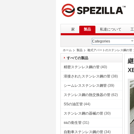
家
製品
私達について
工
Categories
ホーム
製品
複式アパートのステンレス鋼の管
すべての製品
継
精密ステンレス鋼の管
(40)
X
溶接されたステンレス鋼の管
(38)
シームレスステンレス鋼管
(39)
ステンレス鋼の熱交換器の管
(62)
SSの油圧管
(44)
ステンレス鋼の器械の管
(30)
ssの衛生管
(31)
自動車ステンレス鋼の管
(34)