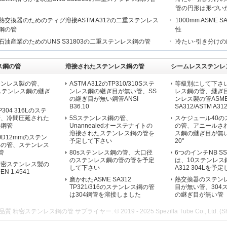
管の円形は形づい
熱交換器のためのティグ溶接ASTM A312の二重ステンレス
1000mm ASM
鋼の管
性
石油産業のためのUNS S31803の二重ステンレス鋼の管
冷たい-引き分けの耐食
ス鋼の管
溶接されたステンレス鋼の管
シームレスステンレ
テンレス製の管、
ASTM A312のTP310/310Sステ
等級別にして下さい
04lステンレス鋼の継ぎ
ンレス鋼の継ぎ目が無い管、SS
レス鋼の管、継ぎ
の継ぎ目が無い鋼管ANSI
ンレス製の管ASM
B36.10
SA312/ASTM A312 
304 316Lのステ
管、冷間圧延された
5Sステンレス鋼の管、
スケジュール40の
い鋼管
Unannealedオーステナイトの
の管、アニールさ
溶接されたステンレス鋼の管を
ス鋼の継ぎ目が無い管O
a OD12mmのステン
予定して下さい
20"
形の管、ステンレス
管
80sステンレス鋼の管、大口径
6つのインチNB S
のステンレス鋼の管の管を予定
は、10ステンレス
精密ステンレス製の
して下さい
A312 304Lを予
 1.4541
磨かれたASME SA312
熱交換器のステン
TP321/316のステンレス鋼の管
目が無い管、304
は304鋼管を溶接しました
の継ぎ目が無い管
質 精密ステンレス鋼の管 サプライヤー. © 2019 - 2025 Spezilla Tube Co., Ltd. (Shangha