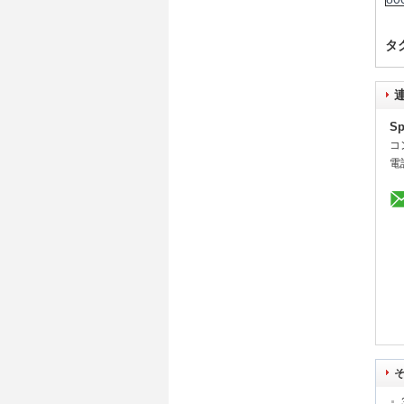
タ
Sp
コ
電