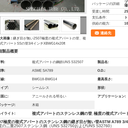
プ
パッケージの詳細:
場
受渡し時間:
2
支払条件:
ト
供給の能力:
1
連絡先
大画像 :
継ぎ目が無い2507極度の複式アパートの管、複
式アパートSSの管3/4インチXBWG14x20ft
細製品概要
料:
複式アパートの鋼鉄UNS S32507
製品名:
準:
ASME SA789
O.D.:
線:
BWG18-BWG14
最高長さ:
イプ:
シームレス
形状:
面に:
アニールされる明るい
アプリケーション:
パッケージ:
木箱
複式アパートのステンレス鋼の管
極度の複式アパー
ハイライト:
,
507極度の複式アパートのステンレス鋼の継ぎ目が無い管ASTM A789 3/4" x
の二重2507ステンレス鋼（UNS S32750およびUNS S32760）