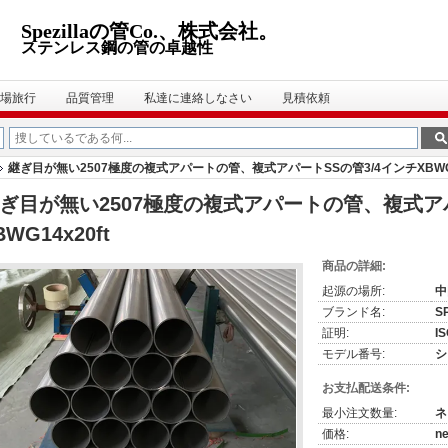
Spezillaの管Co.、株式会社。
ステンレス鋼の管の卓越性
場旅行
品質管理
私達に連絡しなさい
見積依頼
継ぎ目が無い2507極度の複式アパートの管、複式アパートSSの管3/4インチXBWG14
ぎ目が無い2507極度の複式アパートの管、複式アパ
BWG14x20ft
商品の詳細:
起源の場所:
中
ブランド名:
S
証明:
IS
モデル番号:
シ
お支払配送条件:
最小注文数量:
ネ
価格:
ne