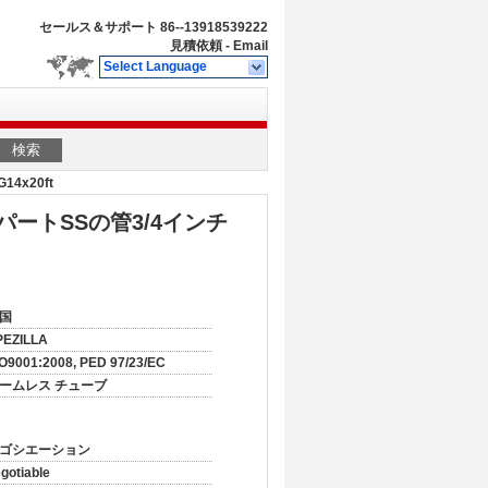
セールス＆サポート
86--13918539222
見積依頼
-
Email
Select Language
検索
x20ft
ートSSの管3/4インチ
国
PEZILLA
O9001:2008, PED 97/23/EC
ームレス チューブ
ゴシエーション
gotiable