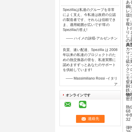
あ
鋼
Spezillaは私達のグループを非常
レ
環
によく支え、今私達は政府の公認
す
の製造者です、それらは信頼でき
複
ま、適用範囲が広いです!常の
ト
Spezillaの答え!
り
し
—— ハイメの詠唱-アルゼンチン
の
典
カ
良質、速い配達、Spezilla は 2008
マ
年以来の私達のプロジェクトのた
リン
めの熱交換器の管を、私達実際に
硫黄
認めますずっとあなたのサポート
ケイ
クロ
を供給しています!
ニッ
モリ
—— Massimiliano Rossi -イタリ
窒素
ア
銅:
鉄
物
オンラインです
密度:
熱伝
68
中間
32 
弾性
29