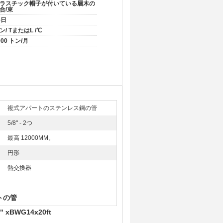
ラスチック帽子が付いている層木の
合/束
5日
ン/ TまたはL /℃
000 トン/月
複式アパートのステンレス鋼の管
5/8" - 2つ
最高 12000MM。
円形
熱交換器
トの管
BWG14x20ft