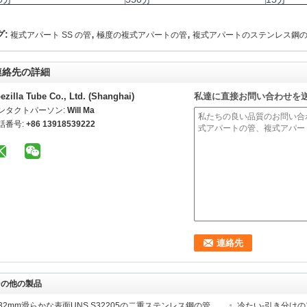
,
,
グ:
複式アパート SS の管
極度の複式アパートの管
複式アパートのステンレス鋼
連絡先の詳細
ezilla Tube Co., Ltd. (Shanghai)
私達に直接お問い合わせを
ンタクトパーソン:
Will Ma
話番号:
+86 13918539222
その他の製品
32mm滑らかな表面UNS S32205の二重ステンレス鋼の管
冷たい-引き分けの1