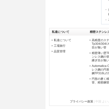
私達について
精密ステンレ
私達について
高精度のス
Tp304/3
工場旅行
目が無い管
品質管理
精密薄い壁TP
ンレス鋼の
継ぎ目が無
Automatic
レス鋼の円
鋼TP316Lの
円形の磨く
管、精密鋼管EN
プライバシー政策
| 中国 よい 品