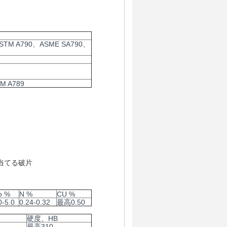
ASTM A790、ASME SA790、
A789
当てる破片
o %
N %
CU %
0-5.0
0.24-0.32
最高0.50
硬度、HB
最高310