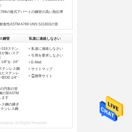
た
E SA789の複式アパートの鋼管の高い熱伝導
性ASTM A789 UNS S31803の管
ス鋼管
私達に連絡しなさい
316ステン
私達に連絡しなさい
目が無いステ
引用を要求しなさい
E
1/8"を- 24"
E-Mail
ステンレス鋼
サイトマップ
れたステンレ
携帯サイト
D 1/4" -
Sの円形の管
鋼の管ASTM
定します
レス鋼の継ぎ
ステンレス鋼
i). All Rights Reserved.