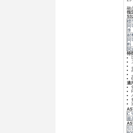
融点
指
S3
標
同
準
材
同
料
関
特
適
A
C 
最高
A
引
80