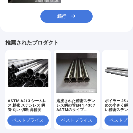
続行
推薦されたプロダクト
ASTM A213 シームレ
溶接された精密ステン
ボイラー 25.4
ス 精密 ステンレス 鋼
レス鋼の管EN 1.4307
めの小さく継ぎ
管 丸い 切断 高精度
ASTMのタイプ
い精密ステンレ
304L/UNS S30403 10
管
X 1.5MM
ベストプライス
ベストプライス
ベストプラ