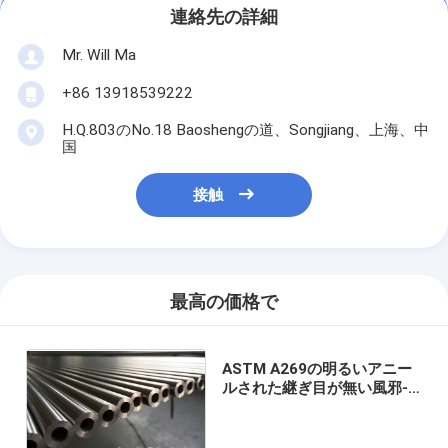
連絡先の詳細
Mr. Will Ma
+86 13918539222
H.Q.803のNo.18 Baoshengの道、Songjiang、上海、中
国
接触
最高の価格で
ASTM A269の明るいアニー
ルされた継ぎ目が無い風邪-
引かれたTP316Lのステンレ
ス鋼の管