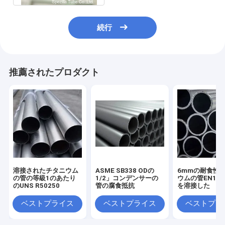
続行
推薦されたプロダクト
溶接されたチタニウム
ASME SB338 ODの
6mmの耐食性
の管の等級1のあたり
1/2」コンデンサーの
ウムの管EN1020
のUNS R50250
管の腐食抵抗
を溶接した
ベストプライス
ベストプライス
ベストプラ