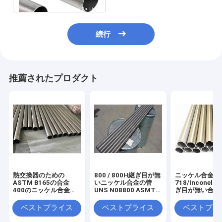
続行
推薦されたプロダクト
熱交換器のための
800 / 800H継ぎ目が無
ニッケル合金
ASTM B165の合金
いニッケル合金の管
718/Inconel 
400のニッケル合金の
UNS N08800 ASMT
ぎ目が無い合金
管の合金の継ぎ目が無
B163 25.4 X 2.11MM
20ftの長さの
い管
ベストプライス
ベストプライス
ベストプラ