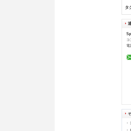
タ
Sp
コ
電