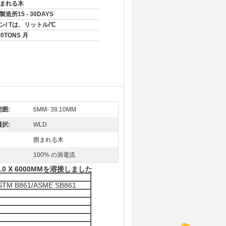
まれる木
製造所15 - 30DAYS
ン/ Tは、リットル/℃
00TONS 月
囲:
6MM- 38.10MM
択:
WLD
囲まれる木
100% の渦電流
1.0 X 6000MMを溶接しました
TM B861/ASME SB861