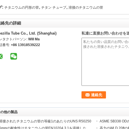
,
,
グ:
チタニウムの円形の管
チタン チューブ
溶接のチタニウムの管
連絡先の詳細
ezilla Tube Co., Ltd. (Shanghai)
私達に直接お問い合わせを
ンタクトパーソン:
Will Ma
話番号:
+86 13918539222
その他の製品
溶接されたチタニウムの管の等級1のあたりのUNS R50250
ASME SB338
6mmの耐食性はチタニウムの管EN10204 3.1を溶接した
高力のWLD 20f