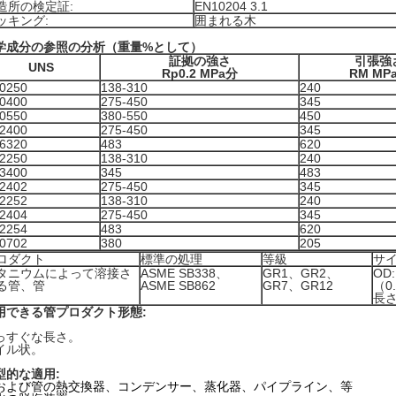
造所の検定証:
EN10204 3.1
ッキング:
囲まれる木
学成分の参照の分析（重量%として）
証拠の強さ
引張強
UNS
Rp0.2 MPa分
RM MP
0250
138-310
240
0400
275-450
345
0550
380-550
450
2400
275-450
345
6320
483
620
2250
138-310
240
3400
345
483
2402
275-450
345
2252
138-310
240
2404
275-450
345
2254
483
620
0702
380
205
ロダクト
標準の処理
等級
サ
タニウムによって溶接さ
ASME SB338、
GR1、GR2、
OD:
る管、管
ASME SB862
GR7、GR12
（0.
長さ
用できる管プロダクト形態:
っすぐな長さ。
イル状。
型的な適用:
および管の熱交換器、コンデンサー、蒸化器、パイプライン、等