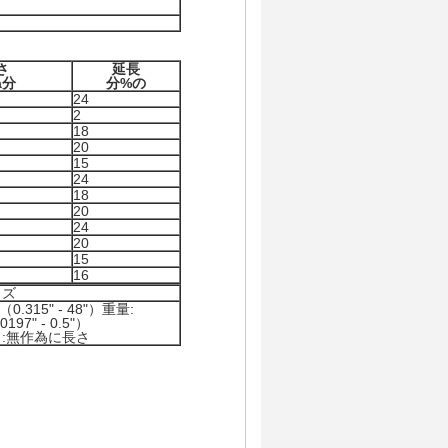
さ
延長
a分
分%の
24
2
18
20
15
24
18
20
24
20
15
16
イズ
（0.315" - 48"）重量:
0197" - 0.5"）
:無作為に長さ