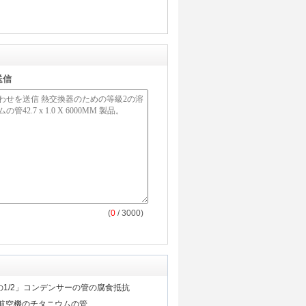
送信
(
0
/ 3000)
 ODの1/2」コンデンサーの管の腐食抵抗
tの航空機のチタニウムの管