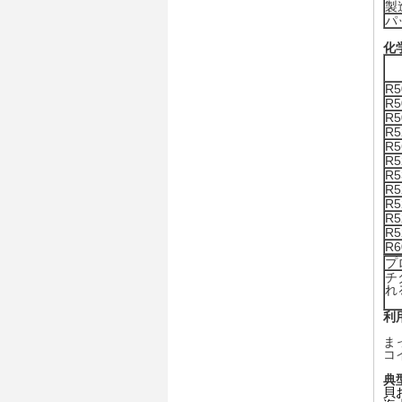
製
パ
化
R5
R5
R5
R5
R5
R5
R5
R5
R5
R5
R5
R6
プ
チ
れ
利
ま
コ
典
貝