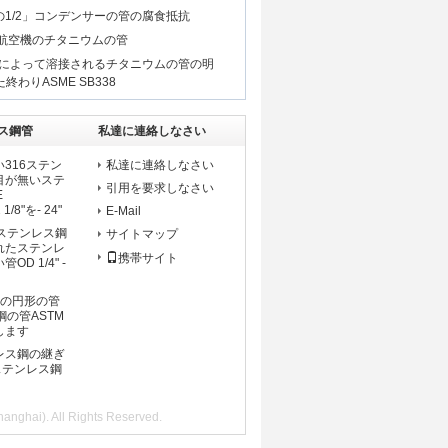
 ODの1/2」コンデンサーの管の腐食抵抗
tの航空機のチタニウムの管
mの厚さによって溶接されるチタニウムの管の明
わりASME SB338
ス鋼管
私達に連絡しなさい
316ステン
私達に連絡しなさい
目が無いステ
引用を要求しなさい
E
1/8"を- 24"
E-Mail
ステンレス鋼
サイトマップ
れたステンレ
携帯サイト
D 1/4" -
Sの円形の管
鋼の管ASTM
定します
レス鋼の継ぎ
ステンレス鋼
i). All Rights Reserved.