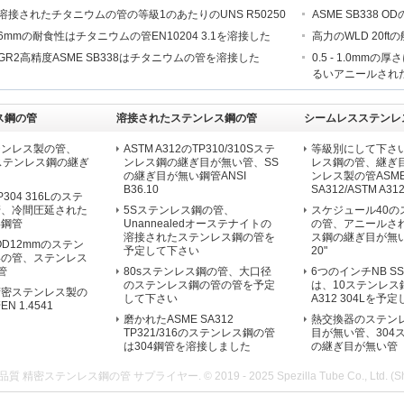
溶接されたチタニウムの管の等級1のあたりのUNS R50250
ASME SB338
6mmの耐食性はチタニウムの管EN10204 3.1を溶接した
高力のWLD 20f
GR2高精度ASME SB338はチタニウムの管を溶接した
0.5 - 1.0m
るいアニールされた終
ス鋼の管
溶接されたステンレス鋼の管
シームレスステンレ
テンレス製の管、
ASTM A312のTP310/310Sステ
等級別にして下さい
04lステンレス鋼の継ぎ
ンレス鋼の継ぎ目が無い管、SS
レス鋼の管、継ぎ
の継ぎ目が無い鋼管ANSI
ンレス製の管ASM
B36.10
SA312/ASTM A312 
304 316Lのステ
管、冷間圧延された
5Sステンレス鋼の管、
スケジュール40の
い鋼管
Unannealedオーステナイトの
の管、アニールさ
溶接されたステンレス鋼の管を
ス鋼の継ぎ目が無い管O
a OD12mmのステン
予定して下さい
20"
形の管、ステンレス
管
80sステンレス鋼の管、大口径
6つのインチNB S
のステンレス鋼の管の管を予定
は、10ステンレス
精密ステンレス製の
して下さい
A312 304Lを予
 1.4541
磨かれたASME SA312
熱交換器のステン
TP321/316のステンレス鋼の管
目が無い管、304
は304鋼管を溶接しました
の継ぎ目が無い管
質 精密ステンレス鋼の管 サプライヤー. © 2019 - 2025 Spezilla Tube Co., Ltd. (Shangha