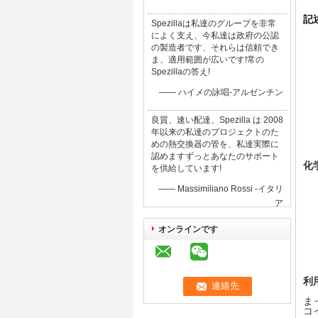
記
Spezillaは私達のグループを非常
によく支え、今私達は政府の公認
の製造者です、それらは信頼でき
ま、適用範囲が広いです!常の
Spezillaの答え!
—— ハイメの詠唱-アルゼンチン
良質、速い配達、Spezilla は 2008
年以来の私達のプロジェクトのた
めの熱交換器の管を、私達実際に
認めますずっとあなたのサポート
化
を供給しています!
—— Massimiliano Rossi -イタリ
ア
オンラインです
利
ま
コ