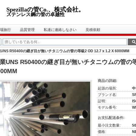
Spezillaの管Co.、株式会社。
ステンレス鋼の管の卓越性
場旅行
品質管理
私達に連絡しなさい
見積依頼
UNS R50400の継ぎ目が無いチタニウムの管の等級2 OD 12.7 x 1.2 X 6000MM
業UNS R50400の継ぎ目が無いチタニウムの管の等級2 O
000MM
商品の詳細:
起源の場所:
中
ブランド名:
S
証明:
I
モデル番号:
W
お支払配送条件:
最小注文数量:
5
価格:
N