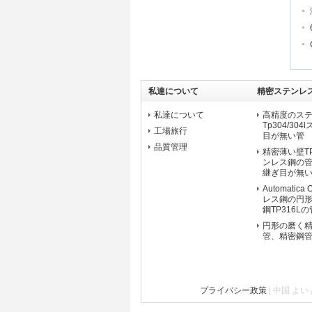
私達について
精密ステンレ
私達について
高精度のス
Tp304/3
工場旅行
目が無い管
品質管理
精密薄い壁TP
ンレス鋼の
継ぎ目が無
Automatic
レス鋼の円
鋼TP316Lの
円形の磨く
管、精密鋼管EN
プライバシー政策
| 中国 よい 品