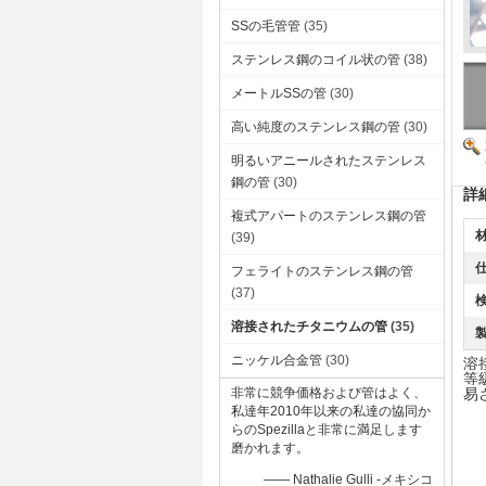
SSの毛管管
(35)
ステンレス鋼のコイル状の管
(38)
メートルSSの管
(30)
高い純度のステンレス鋼の管
(30)
明るいアニールされたステンレス
鋼の管
(30)
詳
複式アパートのステンレス鋼の管
(39)
仕
フェライトのステンレス鋼の管
(37)
検
溶接されたチタニウムの管
(35)
製
ニッケル合金管
(30)
溶接
等
非常に競争価格および管はよく、
易
私達年2010年以来の私達の協同か
らのSpezillaと非常に満足します
磨かれます。
—— Nathalie Gulli -メキシコ