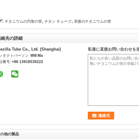
,
,
グ:
チタニウムの円形の管
チタン チューブ
溶接のチタニウムの管
連絡先の詳細
ezilla Tube Co., Ltd. (Shanghai)
私達に直接お問い合わせを
ンタクトパーソン:
Will Ma
話番号:
+86 13918539222
その他の製品