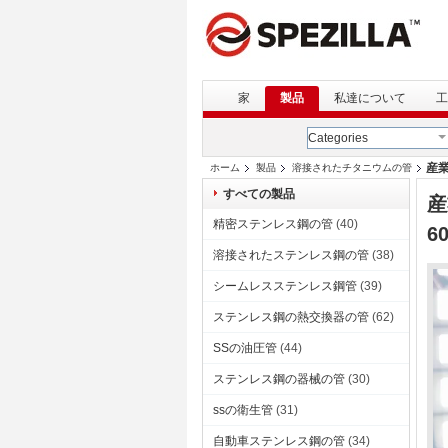
家
製品
私達について
工
Categories
産業
ホーム
製品
溶接されたチタニウムの管
すべての製品
産
精密ステンレス鋼の管
(40)
6
溶接されたステンレス鋼の管
(38)
シームレスステンレス鋼管
(39)
ステンレス鋼の熱交換器の管
(62)
SSの油圧管
(44)
ステンレス鋼の器械の管
(30)
ssの衛生管
(31)
自動車ステンレス鋼の管
(34)