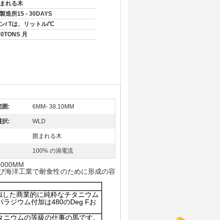
まれる木
製造所15 - 30DAYS
ン/ Tは、リットル/℃
00TONS 月
囲:
6MM- 38.10MM
択:
WLD
囲まれる木
100% の渦電流
6000MM
および海洋工業で耐食性のために形成の容
類似した商業的に純粋なチタニウム
ジウム付加は480のDeg Fお
タニウムの等級の仕事の馬です。