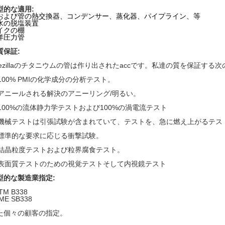
型的な適用:
および管の熱交換器、コンデンサー、蒸化器、パイプライン、等
水の脱塩装置
イクの棚
洋圧力
管
質保証:
pezillaのチタニウムの管は作り出されたaccです。私達の質を保証する
100% PMIの化学成分の分析テスト。
アニールされる解決のアニーリング/明るい。
100%の流体静力学テストおよび100%の渦電流テスト
機械テストは引張試験が含まれていて、テストを、急に燃え上がるテス
標準的な要求に応じる衝撃試験。
結晶粒度テストおよび粒界腐食テスト。
表面質テストのための視覚テストそして内視鏡テスト
型的な製造業指定:
TM B338
ME SB338
た個々の顧客の指定。