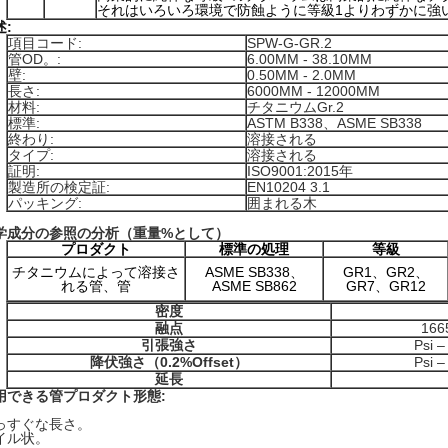
それはいろいろ環境で防蝕ように等級1よりわずかに強
述:
項目コード:
SPW-G-GR.2
管OD。:
6.00MM - 38.10MM
壁:
0.50MM - 2.0MM
長さ:
6000MM - 12000MM
材料:
チタニウムGr.2
標準:
ASTM B338、ASME SB338
終わり:
溶接される
タイプ:
溶接される
証明:
ISO9001:2015年
製造所の検定証:
EN10204 3.1
パッキング:
囲まれる木
学成分の参照の分析（重量%として）
プロダクト
標準の処理
等級
チタニウムによって溶接さ
ASME SB338、
GR1、GR2、
れる管、管
ASME SB862
GR7、GR12
密度
融点
166
引張強さ
Psi 
降伏強さ（0.2%Offset）
Psi 
延長
用できる管プロダクト形態:
っすぐな長さ。
イル状。