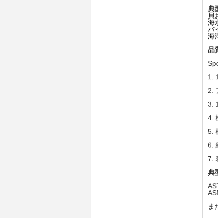
典
貝
海
バ
海
品
S
1.
2.
3.
4.
5.
6.
7.
典
AS
AS
ま