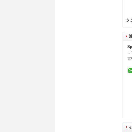
タ
Sp
コ
電