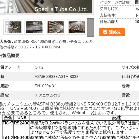
パッケージの詳細:
囲
受渡し時間:
元
支払条件:
ト
供給の能力:
1
連絡先
大画像 :
産業UNS R50400の継ぎ目が無いチタニウムの
管の等級2 OD 12.7 x 1.2 X 6000MM
細製品概要
材質グレード:
GR.2
サイズの範
様:
ASME SB338 ASTM B338
仕上げの選
定証:
EN10204 3.1
包装:
品名:
チタニウムの管
品質:
のチタニウムの管ASTM B338の等級2 UNS R50400 OD 12.7 x 1.2 X 
級2 （UNS R50400）は商業的に純粋なチタニウムです:それは化学
さが必要であるところで、使用され。Weldabilityはよいです。
合金
UNS
記述
TiGr7
R52400
等級7が0.2wt%パラジウムを含んでいる以外等級7は
の等級非常に2を等級別にするためにです。この小さいパラ
よびpH>1.の下で温度ですきま腐食に抵抗します。
TiGr2
R50400
商業的に純粋な等級2のチタニウムは商業的に純粋なチ