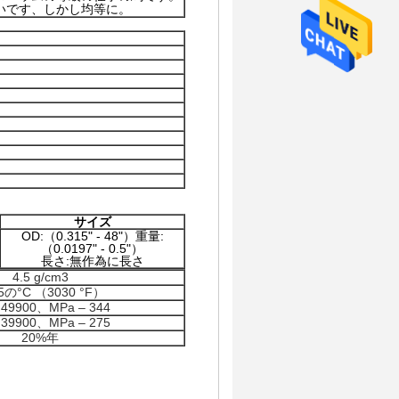
いです、しかし均等に。
サイズ
OD:（0.315" - 48"）重量:
（0.0197" - 0.5"）
長さ:無作為に長さ
4.5 g/cm3
5の°C （3030 °F）
– 49900、MPa – 344
– 39900、MPa – 275
20%年