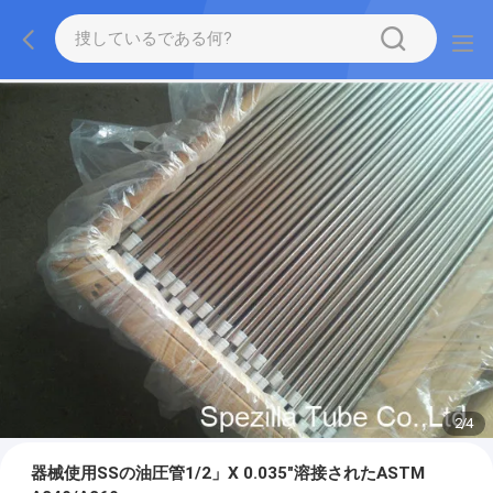
2
/
4
器械使用SSの油圧管1/2」X 0.035"溶接されたASTM