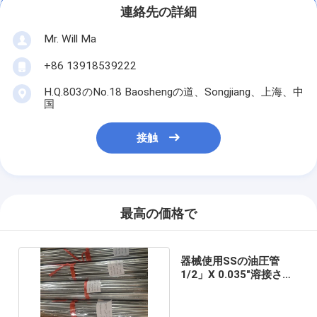
連絡先の詳細
Mr. Will Ma
+86 13918539222
H.Q.803のNo.18 Baoshengの道、Songjiang、上海、中
国
接触
最高の価格で
器械使用SSの油圧管
1/2」X 0.035"溶接され
たASTM A249/A269