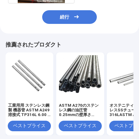
続行
推薦されたプロダクト
工業用用 ステンレス鋼
ASTM A270のステン
オステニティス
製 機器管 ASTM A249
レス鋼の油圧管
レスSSチュー
溶接式 TP316L 6.00 X
0.25mmの壁厚さ
316LASTM A
1.00MM
TP304H TP347H
ンレス鋼管
S32750
ベストプライス
ベストプライス
ベストプラ