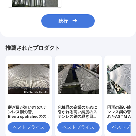
続行
推薦されたプロダクト
継ぎ目が無い316ステ
化粧品の企業のために
円形の高い純度
ンレス鋼の管、
引かれる高い純度のス
ンレス鋼の管機
Electropolishedのス
テンレス鋼の継ぎ目が
れたASTM A21
テンレス鋼の管
無い管の風邪-
A269
ベストプライス
ベストプライス
ベストプラ