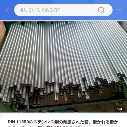
2
/
4
DIN 11850のステンレス鋼の溶接された管、磨かれる磨か