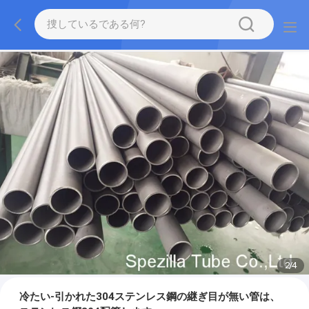
2
/
4
冷たい-引かれた304ステンレス鋼の継ぎ目が無い管は、