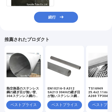
続行
推薦されたプロダクト
熱交換器のステンレス
EN10216-5 A312
TS16949
鋼の継ぎ目が無い管、
SA213 304Hの継ぎ目
25.4x2.11mm
304ステンレス鋼の継
が無いステンレス鋼の
A269 TP304
ぎ目が無い管
管
レス製の管
ベストプライス
ベストプライス
ベストプラ